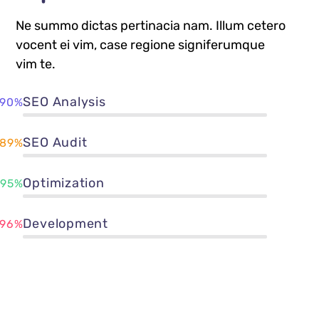
Ne summo dictas pertinacia nam. Illum cetero
vocent ei vim, case regione signiferumque
vim te.
SEO Analysis
90%
SEO Audit
89%
Optimization
95%
Development
96%